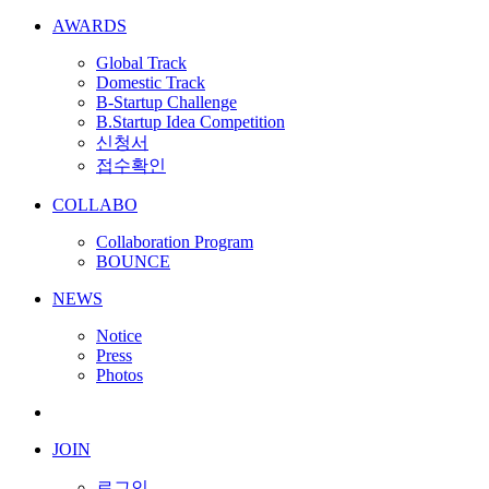
AWARDS
Global Track
Domestic Track
B-Startup Challenge
B.Startup Idea Competition
신청서
접수확인
COLLABO
Collaboration Program
BOUNCE
NEWS
Notice
Press
Photos
JOIN
로그인