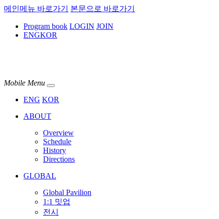
메인메뉴 바로가기
본문으로 바로가기
Program book
LOGIN
JOIN
ENG
KOR
Mobile Menu
ENG
KOR
ABOUT
Overview
Schedule
History
Directions
GLOBAL
Global Pavilion
1:1 밋업
전시