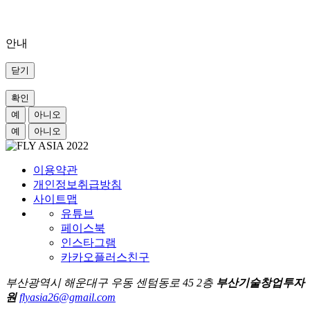
안내
닫기
확인
예
아니오
예
아니오
이용약관
개인정보취급방침
사이트맵
유튜브
페이스북
인스타그램
카카오플러스친구
부산광역시 해운대구 우동 센텀동로 45 2층
부산기술창업투자
원
flyasia26@gmail.com